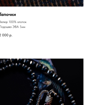
Тапочки
Велюр 100% хлопок
Подошва ЭВА 5мм
2 000
р.