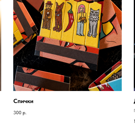
Спички
300
р.