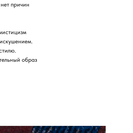
 нет причин
 мистицизм
 искушением.
стилю.
ительный образ