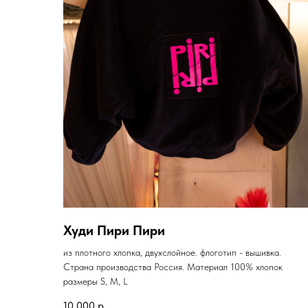
Худи Пири Пири
из плотного хлопка, двухслойное. флоготип - вышивка.
Страна производства Россия. Материал 100% хлопок
размеры S, M, L
10 000
р.