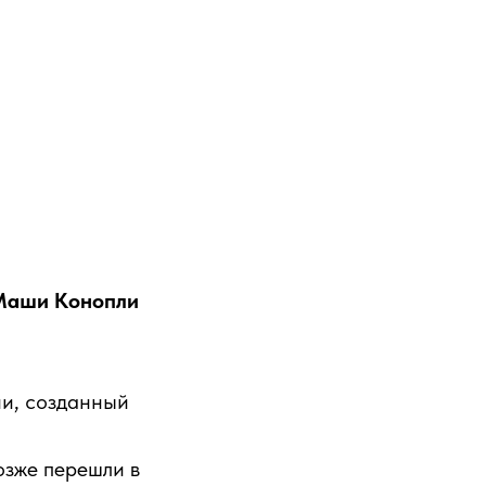
 Маши Конопли
и, созданный
озже перешли в