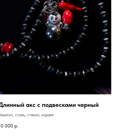
Длинный акс с подвесками черный
Гематит, сталь, стекло, коралл
10 000
р.