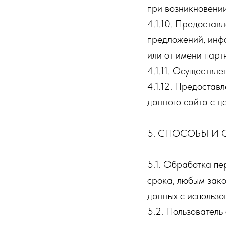
при возникновении
4.1.10. Предостав
предложений, инфо
или от имени парт
4.1.11. Осуществл
4.1.12. Предостав
данного сайта с ц
5. СПОСОБЫ И
5.1. Обработка пе
срока, любым зак
данных с использо
5.2. Пользователь