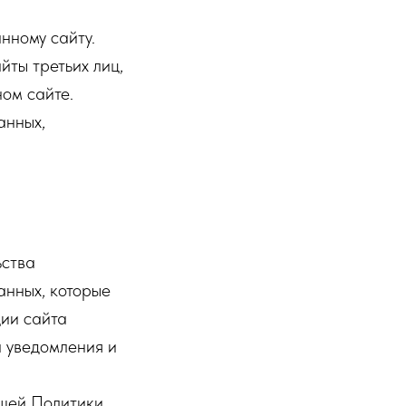
нному сайту.
йты третьих лиц,
ом сайте.
анных,
ьства
нных, которые
ии сайта
а уведомления и
ящей Политики