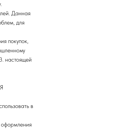
.
елей. Данная
облем, для
ия покупок,
мышленному
.3. настоящей
Я
спользовать в
я оформления