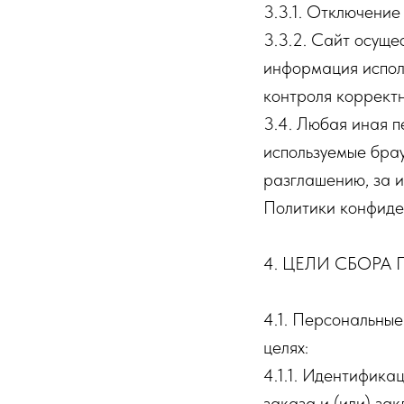
3.3.1. Отключение
3.3.2. Сайт осуще
информация исполь
контроля коррект
3.4. Любая иная 
используемые брау
разглашению, за и
Политики конфиде
4. ЦЕЛИ СБОР
4.1. Персональные
целях:
4.1.1. Идентифика
заказа и (или) за