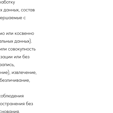
работку
х данных, состав
овершаемые с
мо или косвенно
альных данных).
или совокупность
зации или без
запись,
ние), извлечение,
обезличивание,
 соблюдения
ространения без
снования.