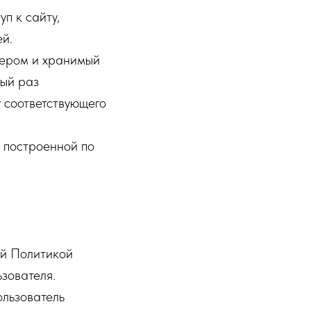
п к сайту,
й.
вером и хранимый
дый раз
 соответствующего
, построенной по
ей Политикой
зователя.
ользователь