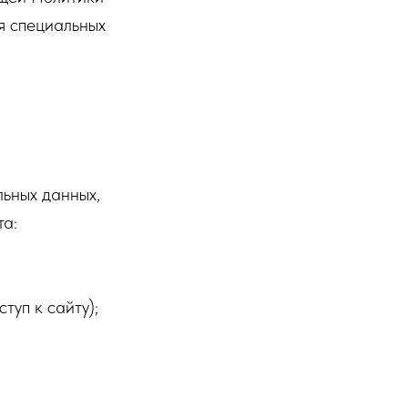
я специальных
льных данных,
та:
туп к сайту);