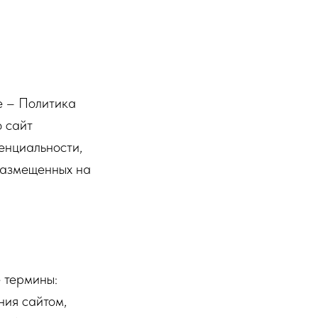
е – Политика
ю сайт
денциальности,
 размещенных на
 термины:
ния сайтом,